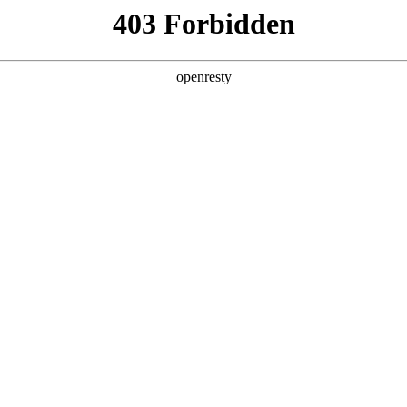
产品及服务
行业解决方案
合作伙伴
投资者关系
际数码以“AI for Process”驱动企业智能
活动之原力企业虾城市巡游·武汉行圆满落幕。J9国际数码携“算力底座为基、平
于平台能力的全流程驱动业务自动化，以及三位一体的智能体安全策略，精准狙击
，为与会者搭建从技术认知到场景落地的完整路径，助力企业破解“养虾”