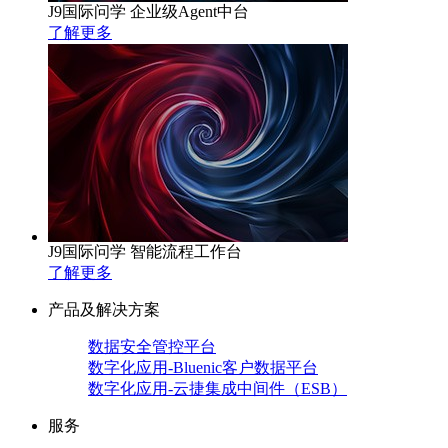
J9国际问学 企业级Agent中台
了解更多
J9国际问学 智能流程工作台
了解更多
产品及解决方案
数据安全管控平台
数字化应用-Bluenic客户数据平台
数字化应用-云捷集成中间件（ESB）
服务