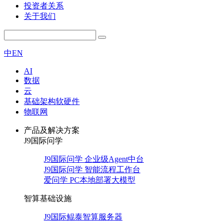
投资者关系
关于我们
中
EN
AI
数据
云
基础架构软硬件
物联网
产品及解决方案
J9国际问学
J9国际问学 企业级Agent中台
J9国际问学 智能流程工作台
爱问学 PC本地部署大模型
智算基础设施
J9国际鲲泰智算服务器