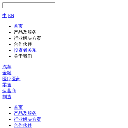
中
EN
首页
产品及服务
行业解决方案
合作伙伴
投资者关系
关于我们
汽车
金融
医疗医药
零售
运营商
制造
首页
产品及服务
行业解决方案
合作伙伴