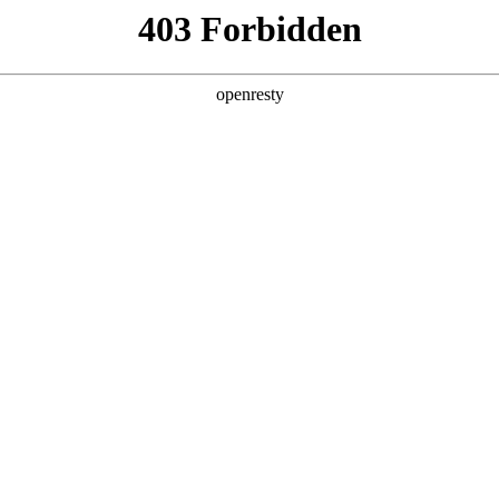
产品及服务
行业解决方案
合作伙伴
投资者关系
RaaS运营服务解决方案
业提供公共服务机器人租赁服务、交付部署及运维服务。通过公共服务机器人应
一次性投入产生的风险，助力企业轻资产前行。
核心功能
智能配送